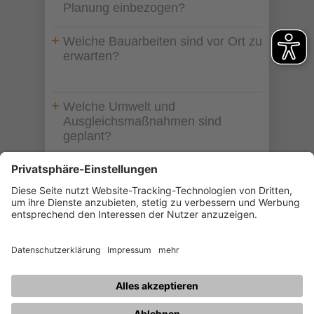
Planung einbezogen?
Welche Bauarbeiten sind vor Ort zu
erwarten?
Welche Umwelt und
Ausgleichsmaßnahmen sind
geplant?
Wann beginnen die Bauarbeiten
und wie lange dauern sie?
© 2026 WAG
Sitemap
Impressum
Datenschutz
Datenschutzeinstellungen
Informationen zur Barrierefreiheit